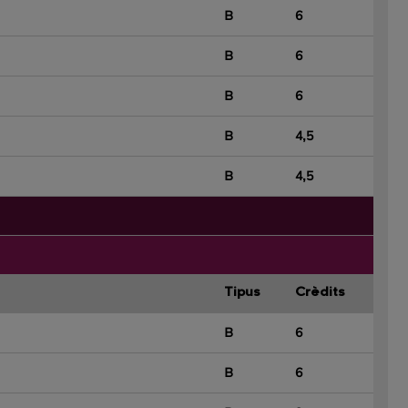
B
6
B
6
B
6
B
4,5
B
4,5
Tipus
Crèdits
B
6
B
6