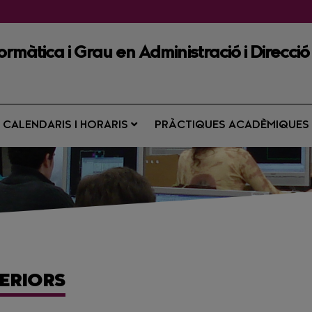
ormàtica i Grau en Administració i Direcció
CALENDARIS I HORARIS
PRÀCTIQUES ACADÈMIQUE
ERIORS