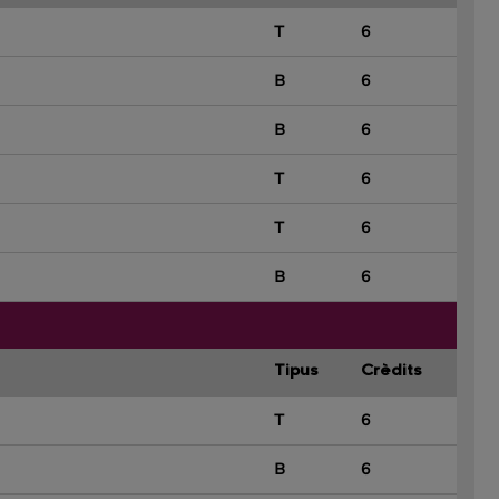
T
6
B
6
B
6
T
6
T
6
B
6
Tipus
Crèdits
T
6
B
6