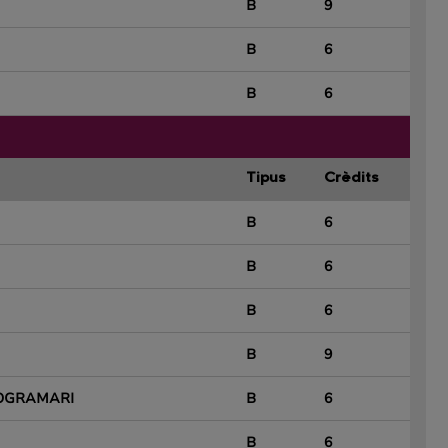
B
9
B
6
B
6
Tipus
Crèdits
B
6
B
6
B
6
B
9
ROGRAMARI
B
6
B
6