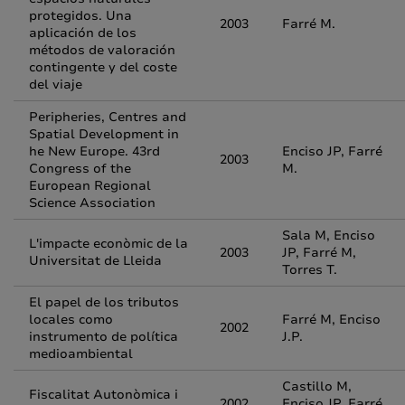
protegidos. Una
2003
Farré M.
aplicación de los
métodos de valoración
contingente y del coste
del viaje
Peripheries, Centres and
Spatial Development in
he New Europe. 43rd
Enciso JP, Farré
2003
Congress of the
M.
European Regional
Science Association
Sala M, Enciso
L'impacte econòmic de la
2003
JP, Farré M,
Universitat de Lleida
Torres T.
El papel de los tributos
locales como
Farré M, Enciso
2002
instrumento de política
J.P.
medioambiental
Castillo M,
Fiscalitat Autonòmica i
2002
Enciso JP, Farré