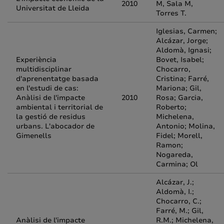
2010
M, Sala M,
Universitat de Lleida
Torres T.
Iglesias, Carmen;
Alcázar, Jorge;
Aldomà, Ignasi;
Experiència
Bovet, Isabel;
multidisciplinar
Chocarro,
d'aprenentatge basada
Cristina; Farré,
en l'estudi de cas:
Mariona; Gil,
Anàlisi de l'impacte
2010
Rosa; Garcia,
ambiental i territorial de
Roberto;
la gestió de residus
Michelena,
urbans. L'abocador de
Antonio; Molina,
Gimenells
Fidel; Morell,
Ramon;
Nogareda,
Carmina; Ol
Alcázar, J.;
Aldomà, I.;
Chocarro, C.;
Farré, M.; Gil,
Anàlisi de l'impacte
R.M.; Michelena,