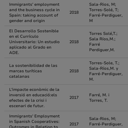
Immigrants' employment
Sala-Rios, M;
and the business cycle in
Torres-Solé, T;
2018
Spain: taking account of
Farré-Perdiguer,
gender and origin
M
El Desarrollo Sostenible
Torres Solé,T.;
en el Currículo
Sala Ríos,M.;
Universitario: Un estudio
2018
Farré
aplicado al Grado en
Perdiguer,M.
ADE.
Torres-Sole, T.;
La sostenibilidad de las
Sala-Ríos,M. y
marcas turíticas
2018
Farré-Perdiguer,
catalanas
M.
L'impacte econòmic de la
inversió en educació:els
Farré, M. i
2017
efectes de la crisi i
Torres, T.
escenari de futur.
Immigrants' Employment
Sala-Rios, M;
in Spanish Cooperatives:
2017
Farré-Perdiguer,
Outcomes in Relation to