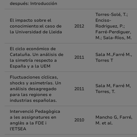
después: Introducción
Torres-Solé, T.;
El impacto sobre el
Enciso-
conocimiento:el caso de
2012
Rodriguez, P.;
la Universidad de Lleida
Farré-Perdiguer,
M.; Sala-Ríos, M.
El ciclo económico de
Cataluña. Un análisis de
Sala M.,Farré M.,
2011
la simetría respecto a
Torres T
España y a la UEM
Fluctuaciones cíclicas,
shocks y asimetrías. Un
Sala M, Farré M,
análisis desagregado
2011
Torres, T.
para las regiones e
industrias españolas.
Intervenció Pedagògica
a les assignatures en
Mancho G, Farré,
2010
anglès a la FDE i
M. et al.
l'ETSEA