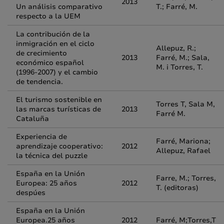
2013
Un análisis comparativo
T.; Farré, M.
respecto a la UEM
La contribución de la
inmigración en el ciclo
Allepuz, R.;
de crecimiento
2013
Farré, M.; Sala,
económico español
M. i Torres, T.
(1996-2007) y el cambio
de tendencia.
El turismo sostenible en
Torres T, Sala M,
las marcas turísticas de
2013
Farré M.
Cataluña
Experiencia de
Farré, Mariona;
aprendizaje cooperativo:
2012
Allepuz, Rafael
la técnica del puzzle
España en la Unión
Farre, M.; Torres,
Europea: 25 años
2012
T. (editoras)
despúes
España en la Unión
Europea.25 años
2012
Farré, M;Torres,T