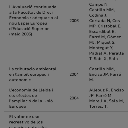
Camps N,
L'Avaluació continuada
Castillo MM,
a la Facultat de Dret i
Codina J,
Economia : adequació al
2006
Cortada N, Cos
nou Espai Europeu
MP, Cristóbal E,
d'Educació Superior
Escardibul B,
(maig 2005)
Farré M, Gómez
MJ, Miquel S,
Montegut Y,
Padial A, Peralta
T, Sabi X, Sala
La tributacio ambiental
Castillo MM,
en l'ambit europeu i
2004
Enciso JP, Farré
autonomic
M.
L’economia de Lleida i
Allepuz R, Enciso
els efectes de
JP, Farré M,
2004
l’ampliació de la Unió
Morell A, Sala M,
Europea
Torres, T.
El valor de uso
recreativo de los
espacios naturales