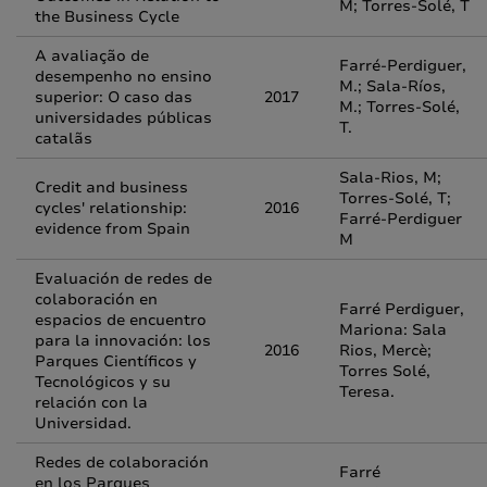
M; Torres-Solé, T
the Business Cycle
A avaliação de
Farré-Perdiguer,
desempenho no ensino
M.; Sala-Ríos,
superior: O caso das
2017
M.; Torres-Solé,
universidades públicas
T.
catalãs
Sala-Rios, M;
Credit and business
Torres-Solé, T;
cycles' relationship:
2016
Farré-Perdiguer
evidence from Spain
M
Evaluación de redes de
colaboración en
Farré Perdiguer,
espacios de encuentro
Mariona: Sala
para la innovación: los
2016
Rios, Mercè;
Parques Científicos y
Torres Solé,
Tecnológicos y su
Teresa.
relación con la
Universidad.
Redes de colaboración
Farré
en los Parques