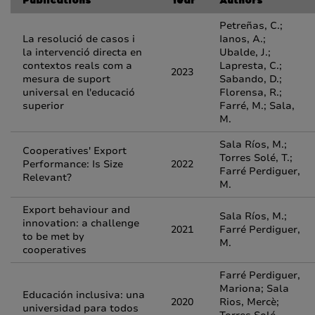
Publications
Year
Authors
Petreñas, C.;
La resolució de casos i
Ianos, A.;
la intervenció directa en
Ubalde, J.;
contextos reals com a
Lapresta, C.;
2023
mesura de suport
Sabando, D.;
universal en l'educació
Florensa, R.;
superior
Farré, M.; Sala,
M.
Sala Ríos, M.;
Cooperatives' Export
Torres Solé, T.;
Performance: Is Size
2022
Farré Perdiguer,
Relevant?
M.
Export behaviour and
Sala Ríos, M.;
innovation: a challenge
2021
Farré Perdiguer,
to be met by
M.
cooperatives
Farré Perdiguer,
Mariona; Sala
Educación inclusiva: una
2020
Rios, Mercè;
universidad para todos