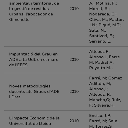
ambiental i territorial de
A.; Molina, F.;
la gestió de residus
2010
Morell, R.;
urbans: l'abocador de
Nogareda, C.;
Gimenells
Oliva, M.; Pastor.
J.N.; Piqué, M.T.;
Sala, N.;
Santiveri, F.;
Serrano, L.
Allepuz R,
Implantació del Grau en
Alonso J, Farré
ADE a la UdL en el marc
2010
M, Padial A,
de l'EEES
Puyalto MJ.
Farré, M; Gómez
Adillón, M;
Noves metodologies
Alonso,J;
docents als Graus d'ADE
2010
Allepuz, R;
i Dret
Mancho,G; Ruiz,
F; Silveira,H.
Enciso, J.P;
L'impacte Econòmic de la
2010
Farré, M; Sala,
Universitat de Lleida
M; Torres,S