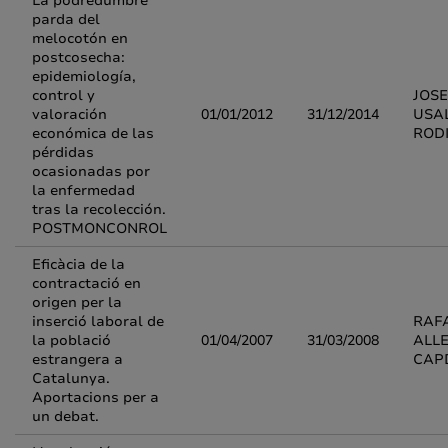
La podredumbre
parda del
melocotón en
postcosecha:
epidemiología,
control y
JOS
valoración
01/01/2012
31/12/2014
USA
económica de las
ROD
pérdidas
ocasionadas por
la enfermedad
tras la recolección.
POSTMONCONROL
Eficàcia de la
contractació en
origen per la
inserció laboral de
RAF
la població
01/04/2007
31/03/2008
ALL
estrangera a
CAP
Catalunya.
Aportacions per a
un debat.