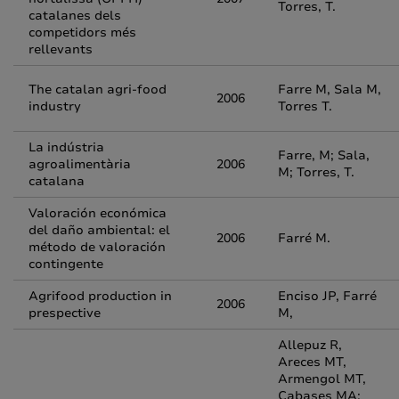
Torres, T.
catalanes dels
competidors més
rellevants
The catalan agri-food
Farre M, Sala M,
2006
industry
Torres T.
La indústria
Farre, M; Sala,
agroalimentària
2006
M; Torres, T.
catalana
Valoración económica
del daño ambiental: el
2006
Farré M.
método de valoración
contingente
Agrifood production in
Enciso JP, Farré
2006
prespective
M,
Allepuz R,
Areces MT,
Armengol MT,
Cabases MA;