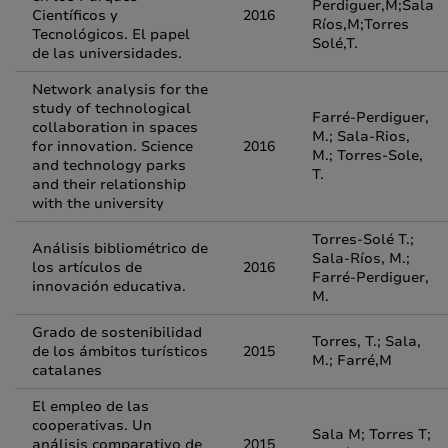
Perdiguer,M;Sala
Científicos y
2016
Ríos,M;Torres
Tecnológicos. El papel
Solé,T.
de las universidades.
Network analysis for the
study of technological
Farré-Perdiguer,
collaboration in spaces
M.; Sala-Rios,
for innovation. Science
2016
M.; Torres-Sole,
and technology parks
T.
and their relationship
with the university
Torres-Solé T.;
Análisis bibliométrico de
Sala-Ríos, M.;
los artículos de
2016
Farré-Perdiguer,
innovación educativa.
M.
Grado de sostenibilidad
Torres, T.; Sala,
de los ámbitos turísticos
2015
M.; Farré,M
catalanes
El empleo de las
cooperativas. Un
Sala M; Torres T;
análisis comparativo de
2015