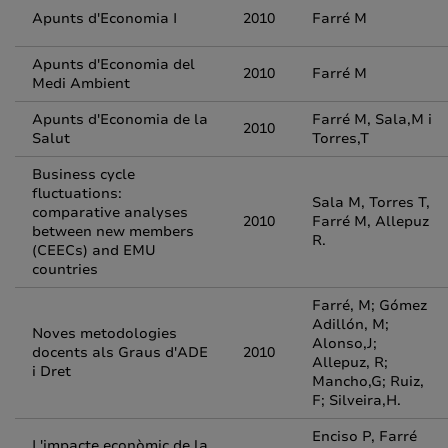
Apunts d'Economia I
2010
Farré M
Apunts d'Economia del
2010
Farré M
Medi Ambient
Apunts d'Economia de la
Farré M, Sala,M i
2010
Salut
Torres,T
Business cycle
fluctuations:
Sala M, Torres T,
comparative analyses
2010
Farré M, Allepuz
between new members
R.
(CEECs) and EMU
countries
Farré, M; Gómez
Adillón, M;
Noves metodologies
Alonso,J;
docents als Graus d'ADE
2010
Allepuz, R;
i Dret
Mancho,G; Ruiz,
F; Silveira,H.
Enciso P, Farré
L'impacte econòmic de la