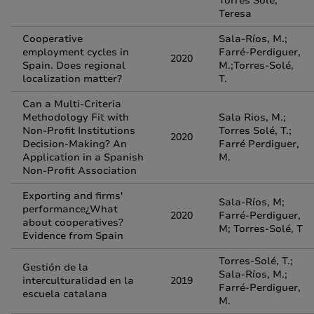
Torres Solé,
Teresa
Cooperative
Sala-Ríos, M.;
employment cycles in
Farré-Perdiguer,
2020
Spain. Does regional
M.;Torres-Solé,
localization matter?
T.
Can a Multi-Criteria
Methodology Fit with
Sala Rios, M.;
Non-Profit Institutions
Torres Solé, T.;
2020
Decision-Making? An
Farré Perdiguer,
Application in a Spanish
M.
Non-Profit Association
Exporting and firms'
Sala-Ríos, M;
performance¿What
2020
Farré-Perdiguer,
about cooperatives?
M; Torres-Solé, T
Evidence from Spain
Torres-Solé, T.;
Gestión de la
Sala-Ríos, M.;
interculturalidad en la
2019
Farré-Perdiguer,
escuela catalana
M.