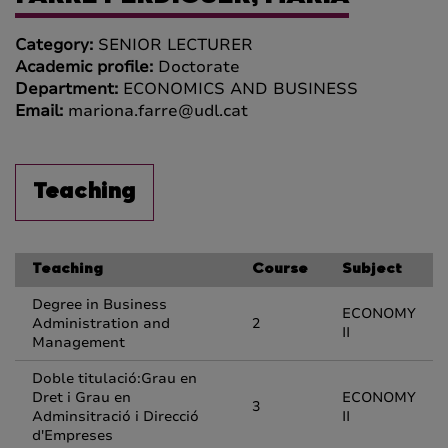
Category:
SENIOR LECTURER
Academic profile:
Doctorate
Department:
ECONOMICS AND BUSINESS
Email:
mariona.farre@udl.cat
Teaching
Teaching
Course
Subject
Degree in Business
ECONOMY
Administration and
2
II
Management
Doble titulació:Grau en
Dret i Grau en
ECONOMY
3
Adminsitració i Direcció
II
d'Empreses