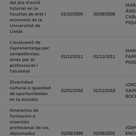
del pla d'acció
MAR
tutorial en la
ÁNG
facultat de dret i
01/10/2005
30/09/2006
CAB
economia de la
PIQ
Universitat de
Lleida
L'avaluació de
l'aprenentatge per
MAR
competències:
01/11/2011
01/11/2011
FAR
eines per al
PER
professorat i
l'alumnat
Diversidad
JORD
cultural e igualdad
02/01/2016
31/12/2018
GAR
de oportunidades
BOC
en la escuela
Itinerarios de
formacion e
inserción
profesional de los
JOA
diplomados
02/06/1999
01/06/2002
ENC