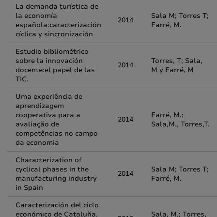
La demanda turística de
la economía
Sala M; Torres T;
2014
española:caracterización
Farré, M.
cíclica y sincronización
Estudio bibliométrico
sobre la innovación
Torres, T; Sala,
2014
docente:el papel de las
M y Farré, M
TIC.
Uma experiência de
aprendizagem
cooperativa para a
Farré, M.;
2014
avaliação de
Sala,M., Torres,T.
competências no campo
da economia
Characterization of
cyclical phases in the
Sala M; Torres T;
2014
manufacturing industry
Farré, M.
in Spain
Caracterización del ciclo
económico de Cataluña.
Sala, M.; Torres,