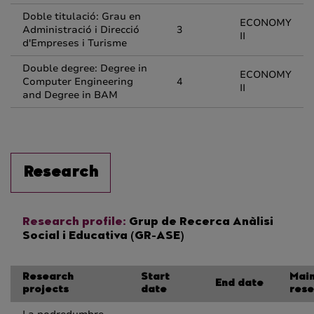
Doble titulació: Grau en
ECONOMY
Administració i Direcció
3
II
d'Empreses i Turisme
Double degree: Degree in
ECONOMY
Computer Engineering
4
II
and Degree in BAM
Research
Research profile:
Grup de Recerca Anàlisi
Social i Educativa (GR-ASE)
Research
Start
Mai
End date
projects
date
rese