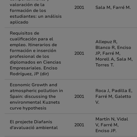
valoración de la
2001
Sala M, Farré M.
formación de los
estudiantes: un análisis
aplicado
Requisitos de
cualificación para el
Allepuz R,
empleo. Itinerarios de
Blanco R, Enciso
formación e inserción
2001
JP, Farré M,
profesional de los
Morell A, Sala M,
diplomados en Ciencias
Torres T.
Empresariales. Enciso
Rodríguez, JP (dir)
Economic Growth and
atmospheric pollution in
Roca J, Padilla E,
Spain: discussing the
2001
Farré M, Galetto
environmental Kuznets
V.
curve hypothesis
Martín N, Vidal
El projecte Diafanis
2001
V, Farré M,
d'avaluació ambiental
Enciso JP.