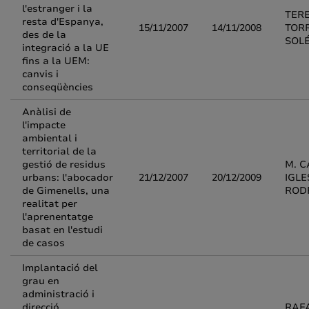
l'estranger i la
TER
resta d'Espanya,
15/11/2007
14/11/2008
TOR
des de la
SOL
integració a la UE
fins a la UEM:
canvis i
conseqüències
Anàlisi de
l'impacte
ambiental i
territorial de la
gestió de residus
M. 
urbans: l'abocador
21/12/2007
20/12/2009
IGLE
de Gimenells, una
ROD
realitat per
l'aprenentatge
basat en l'estudi
de casos
Implantació del
grau en
administració i
direcció
RAF