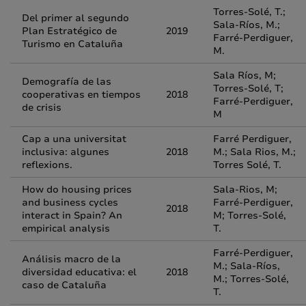
Torres-Solé, T.;
Del primer al segundo
Sala-Ríos, M.;
Plan Estratégico de
2019
Farré-Perdiguer,
Turismo en Cataluña
M.
Sala Ríos, M;
Demografía de las
Torres-Solé, T;
cooperativas en tiempos
2018
Farré-Perdiguer,
de crisis
M
Cap a una universitat
Farré Perdiguer,
inclusiva: algunes
2018
M.; Sala Rios, M.;
reflexions.
Torres Solé, T.
How do housing prices
Sala-Rios, M;
and business cycles
Farré-Perdiguer,
2018
interact in Spain? An
M; Torres-Solé,
empirical analysis
T.
Farré-Perdiguer,
Análisis macro de la
M.; Sala-Ríos,
diversidad educativa: el
2018
M.; Torres-Solé,
caso de Cataluña
T.