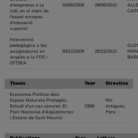
d'empreses a la
30/06/2008
29/06/2010
ALL
UdL en el marc de
CAP
l'espai europeu
d'educació
superior
Intervenció
pedagògica a les
GUZ
assignatures en
30/12/2009
29/12/2010
MAN
Anglès a la FDE i
BAR
l'ETSEA.
Thesis
Year
Direction
Economia Política dels
Espais Naturals Protegits.
Mir
Estudi d'un cas concret: El
1998
Artigues,
Parc Nacional d'Aigüestortes
Pere
i Estany de Sant Maurici