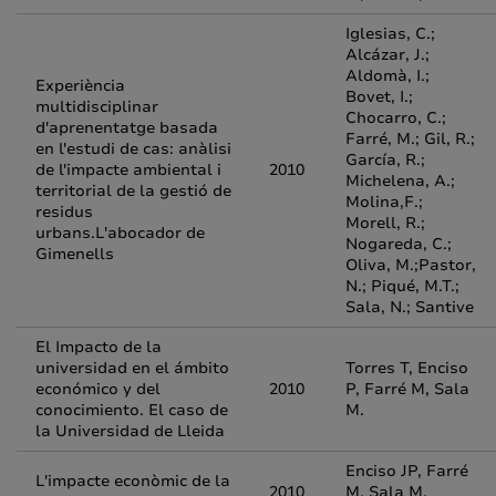
Iglesias, C.;
Alcázar, J.;
Aldomà, I.;
Experiència
Bovet, I.;
multidisciplinar
Chocarro, C.;
d'aprenentatge basada
Farré, M.; Gil, R.;
en l'estudi de cas: anàlisi
García, R.;
de l'impacte ambiental i
2010
Michelena, A.;
territorial de la gestió de
Molina,F.;
residus
Morell, R.;
urbans.L'abocador de
Nogareda, C.;
Gimenells
Oliva, M.;Pastor,
N.; Piqué, M.T.;
Sala, N.; Santive
El Impacto de la
universidad en el ámbito
Torres T, Enciso
económico y del
2010
P, Farré M, Sala
conocimiento. El caso de
M.
la Universidad de Lleida
Enciso JP, Farré
L'impacte econòmic de la
2010
M, Sala M,