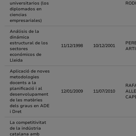
universitarios (los
ROD
diplomados en
ciencias
empresariales)
Análisis de la
dinámica
estructural de los
PERE
11/12/1998
10/12/2001
sectores
ART
económicos de
Lleida
Aplicació de noves
metodologies
docents a la
RAF
planificació i al
12/01/2009
11/07/2010
ALL
desenvolupament
CAP
de les matèries
dels graus en ADE
i Dret
La competitivitat
de la indústria
catalana amb